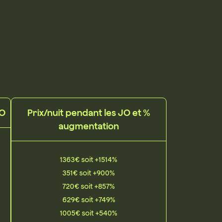
JO
Prix/nuit pendant les JO et %
augmentation
1363€ soit +1514%
351€ soit +900%
720€ soit +857%
629€ soit +749%
1005€ soit +540%