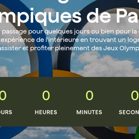
ympiques de Pa
passage pour quelques jours ou bien pour la 
 expérience de l'intérieure en trouvant un lo
assister et profiter pleinement des Jeux Olymp
0
0
0
0
OURS
HEURES
MINUTES
SECON