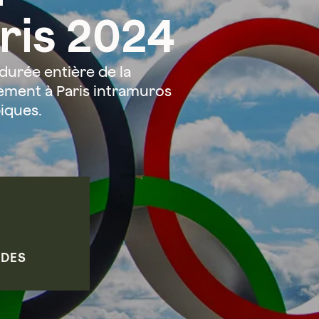
ris 2024
durée entière de la
gement à Paris intramuros
iques.
DES