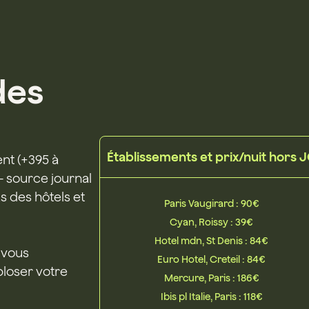
des
Établissements et prix/nuit hors 
nt (+395 à
 - source journal
s des hôtels et
Paris Vaugirard : 90€
Cyan, Roissy : 39€
Hotel mdn, St Denis : 84€
 vous
Euro Hotel, Creteil : 84€
ploser votre
Mercure, Paris : 186€
Ibis pl Italie, Paris : 118€