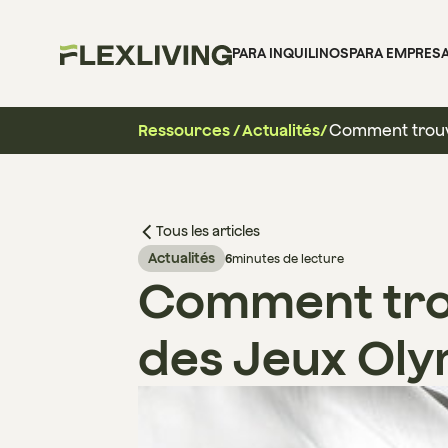
PARA INQUILINOS
PARA EMPRES
Ressources
/
Actualités
/
Comment trouve
Tous les articles
Actualités
6
minutes de lecture
Comment trou
des Jeux Oly