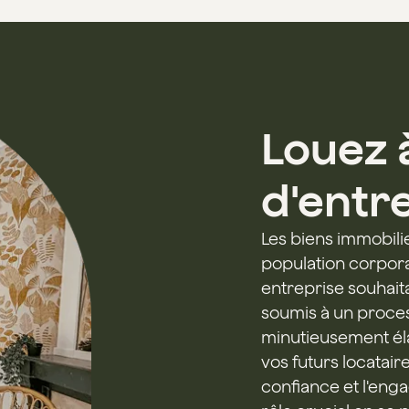
Louez 
d'entr
Les biens immobili
population corporat
entreprise souhaita
soumis à un proces
minutieusement élab
vos futurs locatair
confiance et l'eng