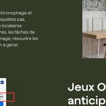
 chronophage et
quiétez pas,
 locataires
ires, les tâches de
énage, résoudre les
n à gérer.
Jeux O
anticip