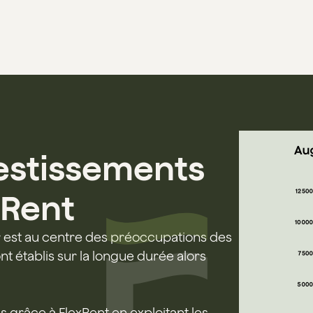
estissements
xRent
er est au centre des préoccupations des
nt établis sur la longue durée alors
s grâce à FlexRent en exploitant les