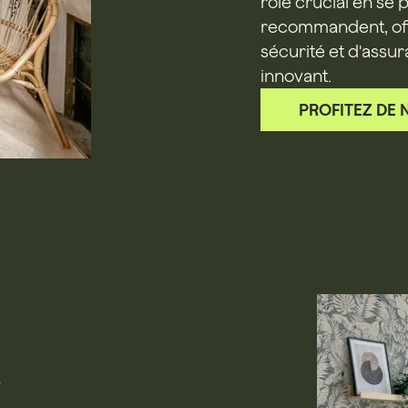
rôle crucial en se 
recommandent, off
sécurité et d'assu
innovant.
PROFITEZ DE 
a