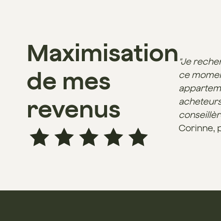
Maximisation
"Je reche
de mes
ce moment 
appartemen
revenus
acheteurs,
conseillèr
Corinne, 